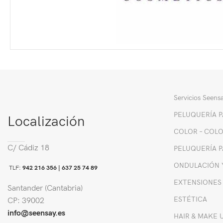
Servicios Seens
PELUQUERÍA P
Localización
COLOR – COL
C/ Cádiz 18
PELUQUERÍA P
ONDULACIÓN 
TLF:
942 216 356 |
637 25 74 89
EXTENSIONES
Santander (Cantabria)
ESTÉTICA
CP: 39002
info@seensay.es
HAIR & MAKE 