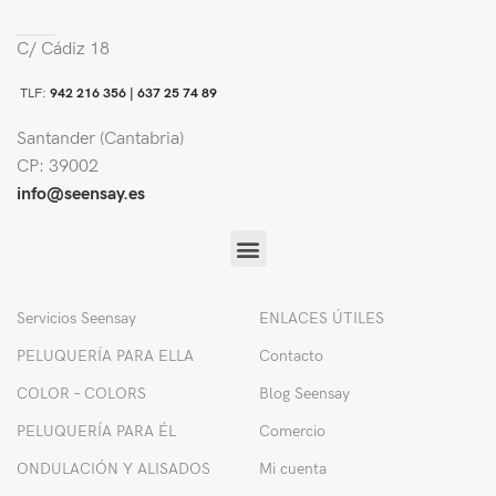
C/ Cádiz 18
TLF:
942 216 356 |
637 25 74 89
Santander (Cantabria)
CP: 39002
info@seensay.es
Servicios Seensay
ENLACES ÚTILES
PELUQUERÍA PARA ELLA
Contacto
COLOR – COLORS
Blog Seensay
PELUQUERÍA PARA ÉL
Comercio
ONDULACIÓN Y ALISADOS
Mi cuenta