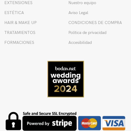
EXTENSIONES
Nuestro equipo
ESTÉTICA
Aviso Legal
HAIR & MAKE UP
CONDICIONES DE COMPRA
TRATAMIENTOS
Política de privacidad
FORMACIONES
Accesibilidad